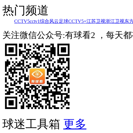
热门频道
CCTV5
cctv1综合
风云足球
CCTV5+
江苏卫视
浙江卫视
东
关注微信公众号:有球看2 ，每天
球迷工具箱
更多