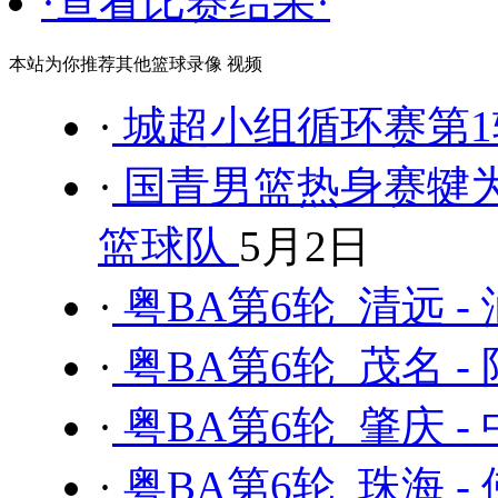
·查看比赛结果·
本站为你推荐其他篮球录像 视频
·
城超小组循环赛第1轮
·
国青男篮热身赛犍为站
篮球队
5月2日
·
粤BA第6轮 清远 -
·
粤BA第6轮 茂名 -
·
粤BA第6轮 肇庆 -
·
粤BA第6轮 珠海 -