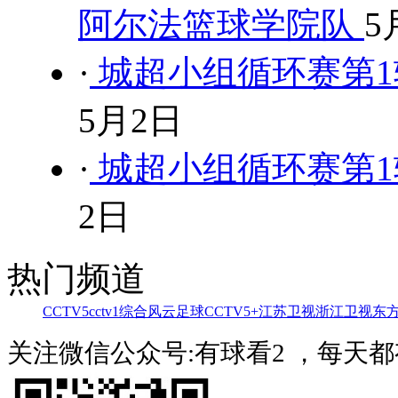
阿尔法篮球学院队
5
·
城超小组循环赛第1轮
5月2日
·
城超小组循环赛第1轮
2日
热门频道
CCTV5
cctv1综合
风云足球
CCTV5+
江苏卫视
浙江卫视
东
关注微信公众号:有球看2 ，每天