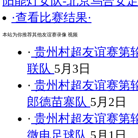
阳能灯女队-北京乌合女足
·查看比赛结果·
本站为你推荐其他友谊赛录像 视频
·
贵州村超友谊赛第轮
联队
5月3日
·
贵州村超友谊赛第轮
郎德苗寨队
5月2日
·
贵州村超友谊赛第轮
微电足球队
5月1日