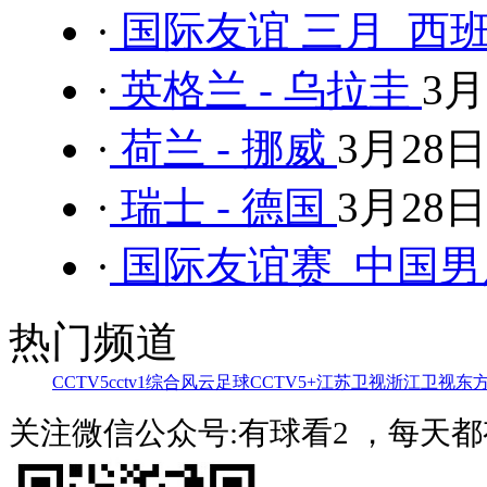
·
国际友谊 三月 西班
·
英格兰 - 乌拉圭
3月
·
荷兰 - 挪威
3月28日
·
瑞士 - 德国
3月28日
·
国际友谊赛 中国男足
热门频道
CCTV5
cctv1综合
风云足球
CCTV5+
江苏卫视
浙江卫视
东
关注微信公众号:有球看2 ，每天