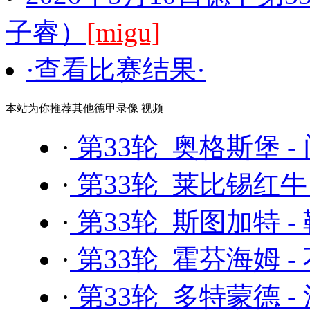
子睿）
[migu]
·查看比赛结果·
本站为你推荐其他德甲录像 视频
·
第33轮 奥格斯堡 -
·
第33轮 莱比锡红牛 
·
第33轮 斯图加特 -
·
第33轮 霍芬海姆 -
·
第33轮 多特蒙德 -