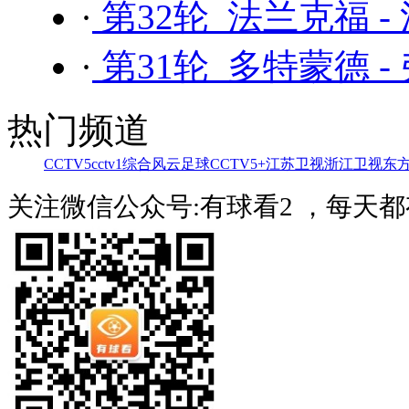
·
第32轮 法兰克福 -
·
第31轮 多特蒙德 -
热门频道
CCTV5
cctv1综合
风云足球
CCTV5+
江苏卫视
浙江卫视
东
关注微信公众号:有球看2 ，每天