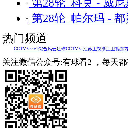
·
第28轮 科莫 - 威
·
第28轮 帕尔玛 - 
热门频道
CCTV5
cctv1综合
风云足球
CCTV5+
江苏卫视
浙江卫视
东
关注微信公众号:有球看2 ，每天