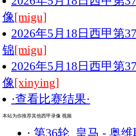
2026年5月18日西甲第
像
[migu]
2026年5月18日西甲第
锦
[migu]
2026年5月18日西甲第
像
[xinying]
·查看比赛结果·
本站为你推荐其他西甲录像 视频
·
第36轮 皇马 - 奥