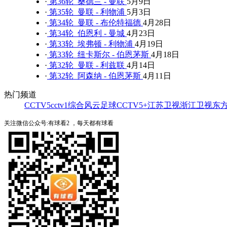
·
第36轮 桑德兰 - 曼联
5月9日
·
第35轮 曼联 - 利物浦
5月3日
·
第34轮 曼联 - 布伦特福德
4月28日
·
第34轮 伯恩利 - 曼城
4月23日
·
第33轮 埃弗顿 - 利物浦
4月19日
·
第33轮 纽卡斯尔 - 伯恩茅斯
4月18日
·
第32轮 曼联 - 利兹联
4月14日
·
第32轮 阿森纳 - 伯恩茅斯
4月11日
热门频道
CCTV5
cctv1综合
风云足球
CCTV5+
江苏卫视
浙江卫视
东
关注微信公众号:有球看2 ，每天都有球看