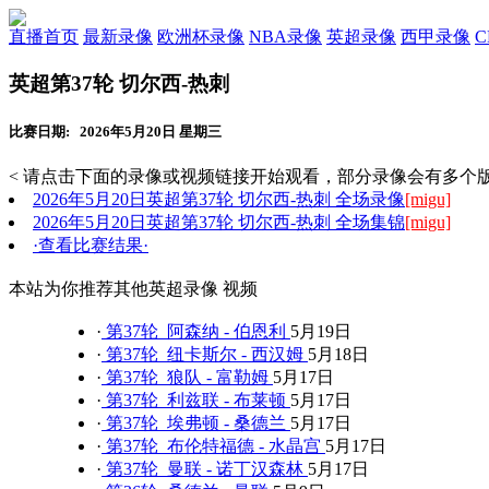
直播首页
最新录像
欧洲杯录像
NBA录像
英超录像
西甲录像
英超第37轮 切尔西-热刺
比赛日期: 2026年5月20日 星期三
< 请点击下面的录像或视频链接开始观看，部分录像会有多个版
2026年5月20日英超第37轮 切尔西-热刺 全场录像
[migu]
2026年5月20日英超第37轮 切尔西-热刺 全场集锦
[migu]
·查看比赛结果·
本站为你推荐其他英超录像 视频
·
第37轮 阿森纳 - 伯恩利
5月19日
·
第37轮 纽卡斯尔 - 西汉姆
5月18日
·
第37轮 狼队 - 富勒姆
5月17日
·
第37轮 利兹联 - 布莱顿
5月17日
·
第37轮 埃弗顿 - 桑德兰
5月17日
·
第37轮 布伦特福德 - 水晶宫
5月17日
·
第37轮 曼联 - 诺丁汉森林
5月17日