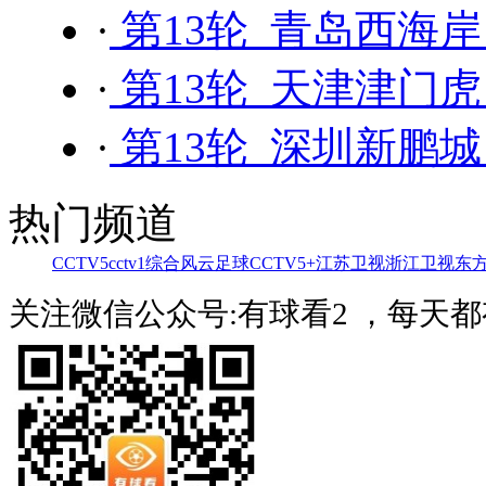
·
第13轮 青岛西海岸
·
第13轮 天津津门虎 
·
第13轮 深圳新鹏城
热门频道
CCTV5
cctv1综合
风云足球
CCTV5+
江苏卫视
浙江卫视
东
关注微信公众号:有球看2 ，每天