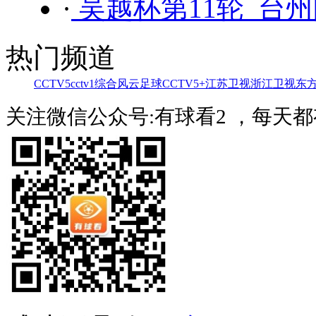
·
吴越杯第11轮 台州
热门频道
CCTV5
cctv1综合
风云足球
CCTV5+
江苏卫视
浙江卫视
东
关注微信公众号:有球看2 ，每天