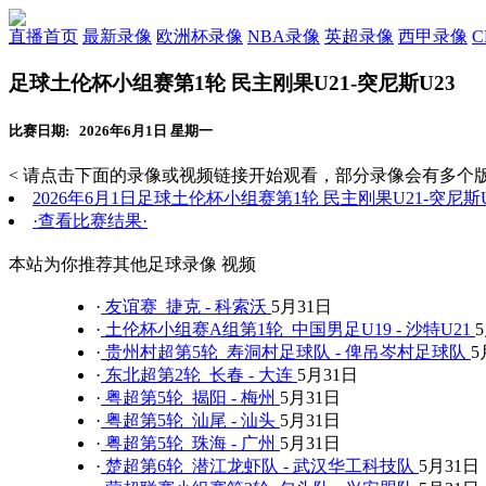
直播首页
最新录像
欧洲杯录像
NBA录像
英超录像
西甲录像
足球土伦杯小组赛第1轮 民主刚果U21-突尼斯U23
比赛日期: 2026年6月1日 星期一
< 请点击下面的录像或视频链接开始观看，部分录像会有多个版
2026年6月1日足球土伦杯小组赛第1轮 民主刚果U21-突尼斯
·查看比赛结果·
本站为你推荐其他足球录像 视频
·
友谊赛 捷克 - 科索沃
5月31日
·
土伦杯小组赛A组第1轮 中国男足U19 - 沙特U21
·
贵州村超第5轮 寿洞村足球队 - 俾吊岑村足球队
5
·
东北超第2轮 长春 - 大连
5月31日
·
粤超第5轮 揭阳 - 梅州
5月31日
·
粤超第5轮 汕尾 - 汕头
5月31日
·
粤超第5轮 珠海 - 广州
5月31日
·
楚超第6轮 潜江龙虾队 - 武汉华工科技队
5月31日