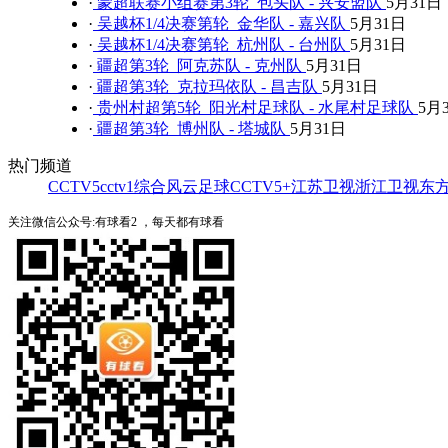
·
蒙超联赛小组赛第3轮 包头队 - 兴安盟队
5月31日
·
吴越杯1/4决赛第轮 金华队 - 嘉兴队
5月31日
·
吴越杯1/4决赛第轮 杭州队 - 台州队
5月31日
·
疆超第3轮 阿克苏队 - 克州队
5月31日
·
疆超第3轮 克拉玛依队 - 昌吉队
5月31日
·
贵州村超第5轮 阳光村足球队 - 水尾村足球队
5月
·
疆超第3轮 博州队 - 塔城队
5月31日
热门频道
CCTV5
cctv1综合
风云足球
CCTV5+
江苏卫视
浙江卫视
东
关注微信公众号:有球看2 ，每天都有球看