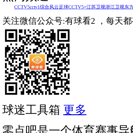
CCTV5
cctv1综合
风云足球
CCTV5+
江苏卫视
浙江卫视
东
关注微信公众号:有球看2 ，每天
球迷工具箱
更多
零点吧是一个体育赛事导