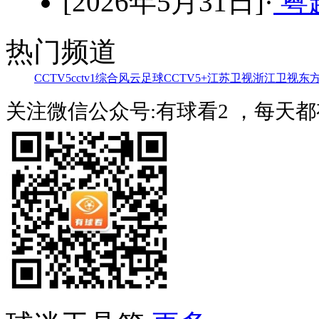
[2026年5月31日]·
粤超
热门频道
CCTV5
cctv1综合
风云足球
CCTV5+
江苏卫视
浙江卫视
东
关注微信公众号:有球看2 ，每天