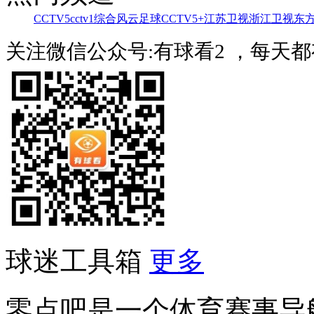
CCTV5
cctv1综合
风云足球
CCTV5+
江苏卫视
浙江卫视
东
关注微信公众号:有球看2 ，每天
球迷工具箱
更多
零点吧是一个体育赛事导