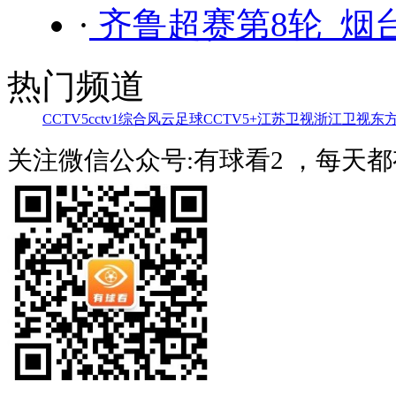
·
齐鲁超赛第8轮 烟台
热门频道
CCTV5
cctv1综合
风云足球
CCTV5+
江苏卫视
浙江卫视
东
关注微信公众号:有球看2 ，每天