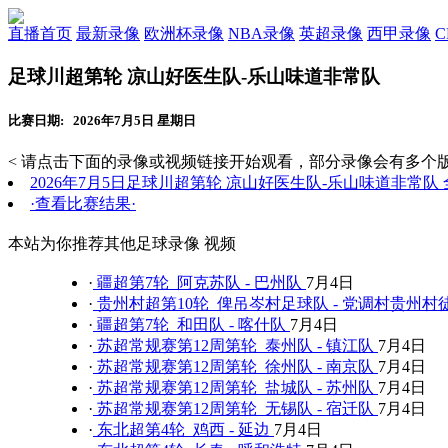
直播首页
最新录像
欧洲杯录像
NBA录像
英超录像
西甲录像
足球川超第轮 凉山好医生队-乐山味道非常队
比赛日期: 2026年7月5日 星期日
< 请点击下面的录像或视频链接开始观看，部分录像会有多个版
2026年7月5日足球川超第轮 凉山好医生队-乐山味道非常队
·查看比赛结果·
本站为你推荐其他足球录像 视频
·
疆超第7轮 阿克苏队 - 巴州队
7月4日
·
贵州村超第10轮 俾吊岑村足球队 - 党调村贵州村
·
疆超第7轮 和田队 - 喀什队
7月4日
·
苏超常规赛第12周第轮 泰州队 - 镇江队
7月4日
·
苏超常规赛第12周第轮 徐州队 - 南京队
7月4日
·
苏超常规赛第12周第轮 盐城队 - 苏州队
7月4日
·
苏超常规赛第12周第轮 无锡队 - 宿迁队
7月4日
·
东北超第4轮 鸡西 - 延边
7月4日