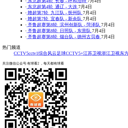
·
东北超第4轮 长春 - 呼和浩特
7月4日
·
东北超第4轮 通辽 - 大连
7月4日
·
赣超第7轮 九江队 - 抚州队
7月4日
·
赣超第7轮 宜春队 - 新余队
7月4日
·
齐鲁超赛第8轮 滨州创新队 - 菏泽队
7月4日
·
齐鲁超赛第8轮 日照队 - 东营队
7月4日
·
齐鲁超赛第8轮 烟台队 - 德州古贝春
7月4日
热门频道
CCTV5
cctv1综合
风云足球
CCTV5+
江苏卫视
浙江卫视
东
关注微信公众号:有球看2 ，每天都有球看