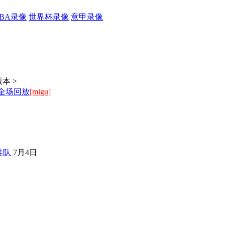
CBA录像
世界杯录像
意甲录像
本 >
 全场回放
[migu]
徒队
7月4日