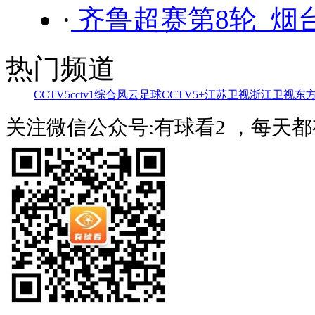
·
齐鲁超赛第8轮 烟台
热门频道
CCTV5
cctv1综合
风云足球
CCTV5+
江苏卫视
浙江卫视
东
关注微信公众号:有球看2 ，每天