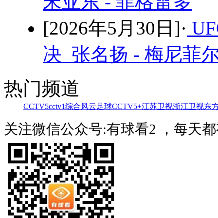
宋亚东 - 菲格雷多
[2026年5月30日]·
U
决 张名扬 - 梅尼菲
热门频道
CCTV5
cctv1综合
风云足球
CCTV5+
江苏卫视
浙江卫视
东
关注微信公众号:有球看2 ，每天