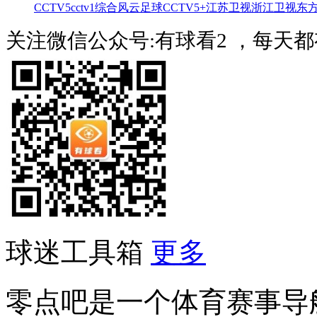
CCTV5
cctv1综合
风云足球
CCTV5+
江苏卫视
浙江卫视
东
关注微信公众号:有球看2 ，每天
球迷工具箱
更多
零点吧是一个体育赛事导