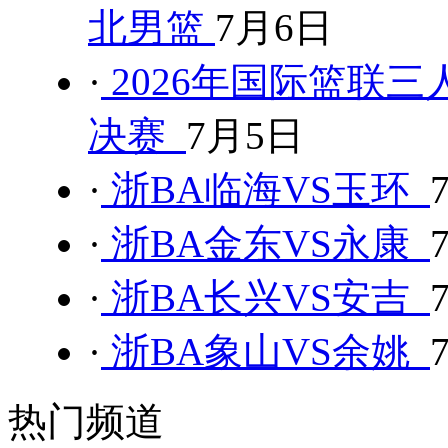
北男篮
7月6日
·
2026年国际篮联三
决赛
7月5日
·
浙BA临海VS玉环
·
浙BA金东VS永康
·
浙BA长兴VS安吉
·
浙BA象山VS余姚
热门频道