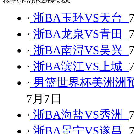
本站为你推荐其他篮球录像 视频
·
浙BA玉环VS天台
·
浙BA龙泉VS青田
·
浙BA南浔VS吴兴
·
浙BA滨江VS上城
·
男篮世界杯美洲洲预
7月7日
·
浙BA海盐VS秀洲
·
浙BA景宁VS遂昌