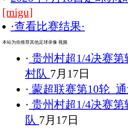
[migu]
·查看比赛结果·
本站为你推荐其他足球录像 视频
·
贵州村超1/4决赛第
村队
7月17日
·
蒙超联赛第10轮 通
·
贵州村超1/4决赛第
队
7月17日