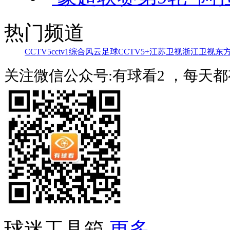
热门频道
CCTV5
cctv1综合
风云足球
CCTV5+
江苏卫视
浙江卫视
东
关注微信公众号:有球看2 ，每天
球迷工具箱
更多