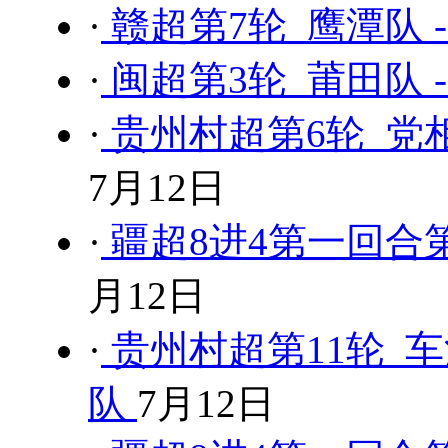
·
赣超第7轮 鹰潭队 
·
闽超第3轮 莆田队 
·
贵州村超第6轮 党相
7月12日
·
疆超8进4第一回合第
月12日
·
贵州村超第11轮 车
队
7月12日