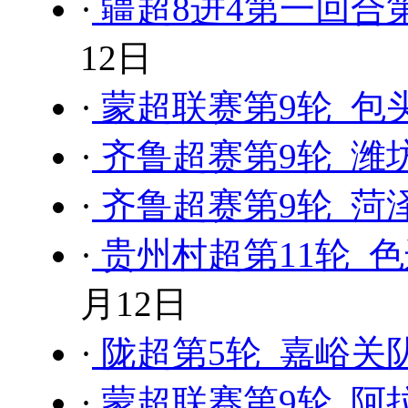
·
疆超8进4第一回合第
12日
·
蒙超联赛第9轮 包头
·
齐鲁超赛第9轮 潍坊
·
齐鲁超赛第9轮 菏泽
·
贵州村超第11轮 色
月12日
·
陇超第5轮 嘉峪关队
·
蒙超联赛第9轮 阿拉