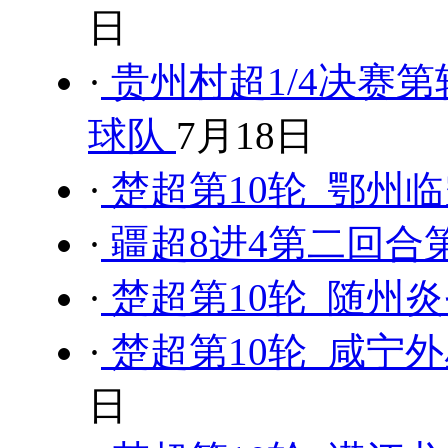
日
·
贵州村超1/4决赛第
球队
7月18日
·
楚超第10轮 鄂州临
·
疆超8进4第二回合第
·
楚超第10轮 随州炎
·
楚超第10轮 咸宁外
日