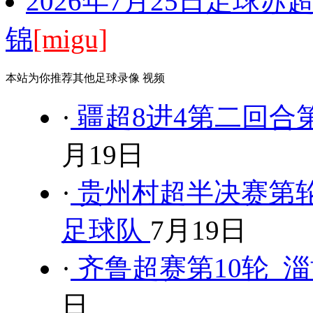
2026年7月25日足球苏
锦
[migu]
本站为你推荐其他足球录像 视频
·
疆超8进4第二回合第
月19日
·
贵州村超半决赛第轮
足球队
7月19日
·
齐鲁超赛第10轮 淄
日