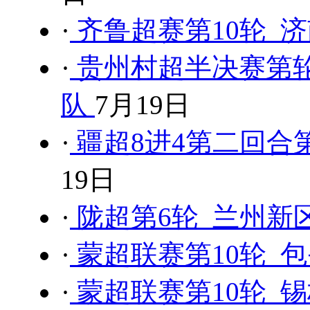
·
齐鲁超赛第10轮 济
·
贵州村超半决赛第轮
队
7月19日
·
疆超8进4第二回合第
19日
·
陇超第6轮 兰州新区
·
蒙超联赛第10轮 包
·
蒙超联赛第10轮 锡