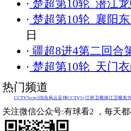
·
楚超第10轮 潜江龙
·
楚超第10轮 襄阳东
日
·
疆超8进4第二回合第
·
楚超第10轮 天门衣
热门频道
CCTV5
cctv1综合
风云足球
CCTV5+
江苏卫视
浙江卫视
东
关注微信公众号:有球看2 ，每天