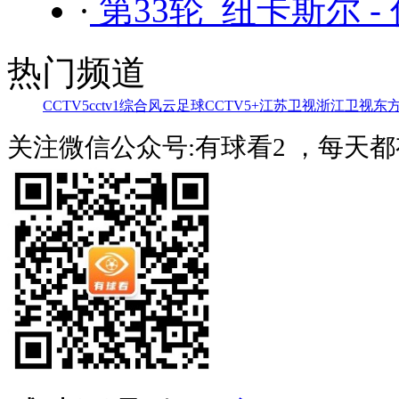
·
第33轮 纽卡斯尔 -
热门频道
CCTV5
cctv1综合
风云足球
CCTV5+
江苏卫视
浙江卫视
东
关注微信公众号:有球看2 ，每天