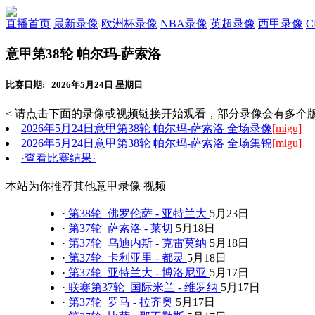
直播首页
最新录像
欧洲杯录像
NBA录像
英超录像
西甲录像
意甲第38轮 帕尔玛-萨索洛
比赛日期: 2026年5月24日 星期日
< 请点击下面的录像或视频链接开始观看，部分录像会有多个版
2026年5月24日意甲第38轮 帕尔玛-萨索洛 全场录像
[migu]
2026年5月24日意甲第38轮 帕尔玛-萨索洛 全场集锦
[migu]
·查看比赛结果·
本站为你推荐其他意甲录像 视频
·
第38轮 佛罗伦萨 - 亚特兰大
5月23日
·
第37轮 萨索洛 - 莱切
5月18日
·
第37轮 乌迪内斯 - 克雷莫纳
5月18日
·
第37轮 卡利亚里 - 都灵
5月18日
·
第37轮 亚特兰大 - 博洛尼亚
5月17日
·
联赛第37轮 国际米兰 - 维罗纳
5月17日
·
第37轮 罗马 - 拉齐奥
5月17日