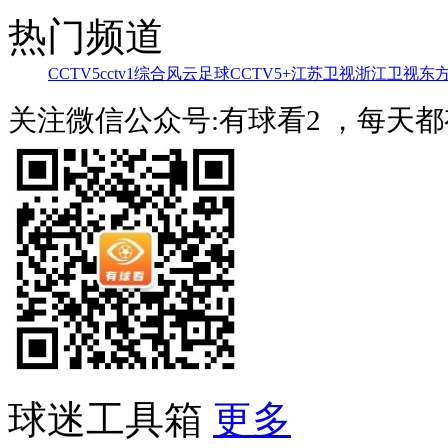
热门频道
CCTV5
cctv1综合
风云足球
CCTV5+
江苏卫视
浙江卫视
东
关注微信公众号:有球看2 ，每天
球迷工具箱
更多