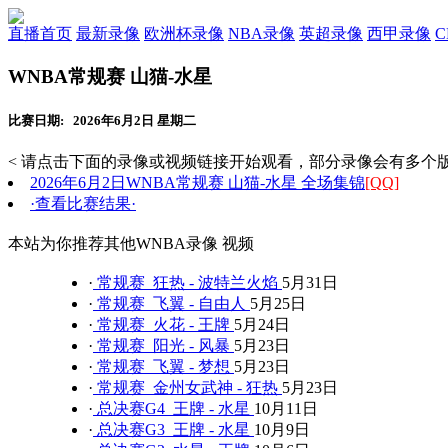
直播首页
最新录像
欧洲杯录像
NBA录像
英超录像
西甲录像
WNBA常规赛 山猫-水星
比赛日期: 2026年6月2日 星期二
< 请点击下面的录像或视频链接开始观看，部分录像会有多个版
2026年6月2日WNBA常规赛 山猫-水星 全场集锦
[QQ]
·查看比赛结果·
本站为你推荐其他WNBA录像 视频
·
常规赛 狂热 - 波特兰火焰
5月31日
·
常规赛 飞翼 - 自由人
5月25日
·
常规赛 火花 - 王牌
5月24日
·
常规赛 阳光 - 风暴
5月23日
·
常规赛 飞翼 - 梦想
5月23日
·
常规赛 金州女武神 - 狂热
5月23日
·
总决赛G4 王牌 - 水星
10月11日
·
总决赛G3 王牌 - 水星
10月9日