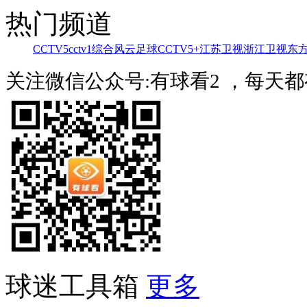
热门频道
CCTV5
cctv1综合
风云足球
CCTV5+
江苏卫视
浙江卫视
东
关注微信公众号:有球看2 ，每天
球迷工具箱
更多