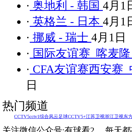
·
奥地利 - 韩国
4月1
·
英格兰 - 日本
4月1
·
挪威 - 瑞士
4月1日
·
国际友谊赛 喀麦隆 
·
CFA友谊赛西安赛 中
日
热门频道
CCTV5
cctv1综合
风云足球
CCTV5+
江苏卫视
浙江卫视
东
关注微信公众号:有球看2 ，每天