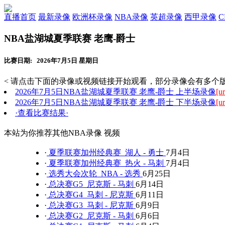
直播首页
最新录像
欧洲杯录像
NBA录像
英超录像
西甲录像
NBA盐湖城夏季联赛 老鹰-爵士
比赛日期: 2026年7月5日 星期日
< 请点击下面的录像或视频链接开始观看，部分录像会有多个版
2026年7月5日NBA盐湖城夏季联赛 老鹰-爵士 上半场录像
[ur
2026年7月5日NBA盐湖城夏季联赛 老鹰-爵士 下半场录像
[ur
·查看比赛结果·
本站为你推荐其他NBA录像 视频
·
夏季联赛加州经典赛 湖人 - 勇士
7月4日
·
夏季联赛加州经典赛 热火 - 马刺
7月4日
·
选秀大会次轮 NBA - 选秀
6月25日
·
总决赛G5 尼克斯 - 马刺
6月14日
·
总决赛G4 马刺 - 尼克斯
6月11日
·
总决赛G3 马刺 - 尼克斯
6月9日
·
总决赛G2 尼克斯 - 马刺
6月6日