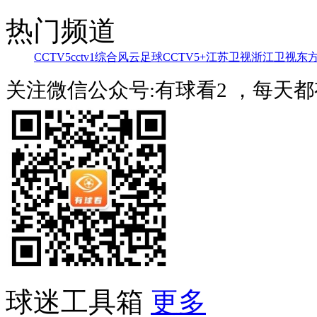
热门频道
CCTV5
cctv1综合
风云足球
CCTV5+
江苏卫视
浙江卫视
东
关注微信公众号:有球看2 ，每天
球迷工具箱
更多