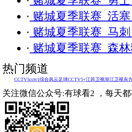
·
赌城夏季联赛 勇士 
·
赌城夏季联赛 活塞 -
·
赌城夏季联赛 马刺 
·
赌城夏季联赛 森林狼
热门频道
CCTV5
cctv1综合
风云足球
CCTV5+
江苏卫视
浙江卫视
东
关注微信公众号:有球看2 ，每天