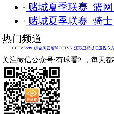
·
赌城夏季联赛 篮网 
·
赌城夏季联赛 骑士 
热门频道
CCTV5
cctv1综合
风云足球
CCTV5+
江苏卫视
浙江卫视
东
关注微信公众号:有球看2 ，每天