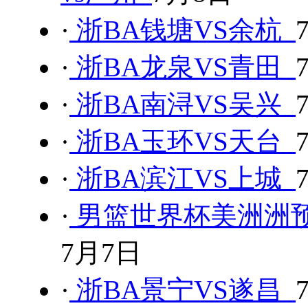
·
浙BA钱塘VS余杭
·
浙BA龙泉VS青田
·
浙BA南浔VS吴兴
·
浙BA玉环VS天台
·
浙BA滨江VS上城
·
男篮世界杯美洲洲预
7月7日
·
浙BA景宁VS遂昌