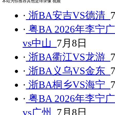
本站为你推荐其他篮球录像 视频
·
浙BA安吉VS德清
·
粤BA 2026年李
vs中山
7月8日
·
浙BA衢江VS龙游
·
浙BA义乌VS金东
·
浙BA桐乡VS海宁
·
粤BA 2026年李
vs广州
7月8日