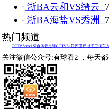
·
浙BA云和VS缙云
·
浙BA海盐VS秀洲
热门频道
CCTV5
cctv1综合
风云足球
CCTV5+
江苏卫视
浙江卫视
东
关注微信公众号:有球看2 ，每天