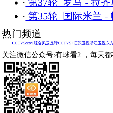
·
第37轮 罗马 - 拉
·
第35轮 国际米兰 -
热门频道
CCTV5
cctv1综合
风云足球
CCTV5+
江苏卫视
浙江卫视
东
关注微信公众号:有球看2 ，每天