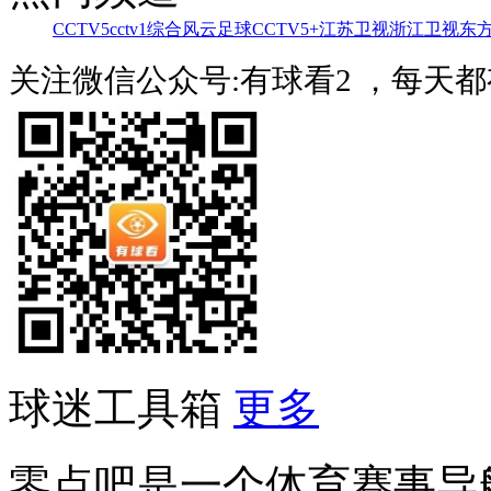
CCTV5
cctv1综合
风云足球
CCTV5+
江苏卫视
浙江卫视
东
关注微信公众号:有球看2 ，每天
球迷工具箱
更多
零点吧是一个体育赛事导