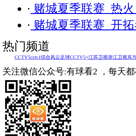
·
赌城夏季联赛 热火 
·
赌城夏季联赛 开拓者
热门频道
CCTV5
cctv1综合
风云足球
CCTV5+
江苏卫视
浙江卫视
东
关注微信公众号:有球看2 ，每天