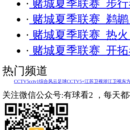
·
赌城夏季联赛 步行者 
·
赌城夏季联赛 鹈鹕 
·
赌城夏季联赛 热火 
·
赌城夏季联赛 开拓者
热门频道
CCTV5
cctv1综合
风云足球
CCTV5+
江苏卫视
浙江卫视
东
关注微信公众号:有球看2 ，每天