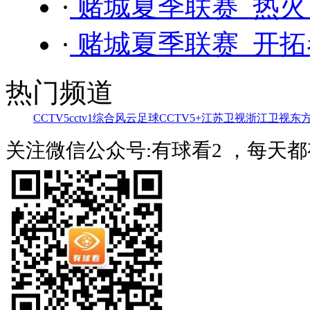
·
赌城夏季联赛 热火 
·
赌城夏季联赛 开拓者
热门频道
CCTV5
cctv1综合
风云足球
CCTV5+
江苏卫视
浙江卫视
东
关注微信公众号:有球看2 ，每天