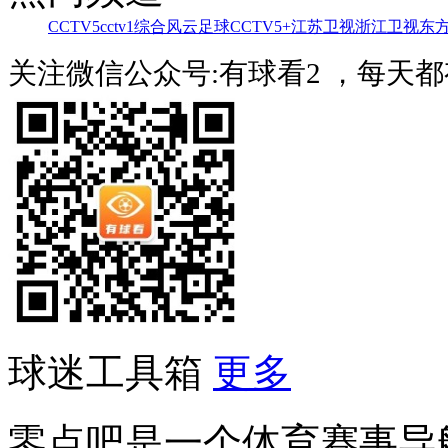
CCTV5
cctv1综合
风云足球
CCTV5+
江苏卫视
浙江卫视
东
关注微信公众号:有球看2 ，每天
球迷工具箱
更多
零点吧是一个体育赛事导