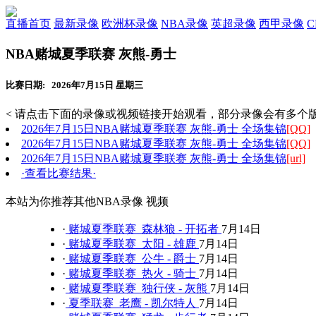
直播首页
最新录像
欧洲杯录像
NBA录像
英超录像
西甲录像
NBA赌城夏季联赛 灰熊-勇士
比赛日期: 2026年7月15日 星期三
< 请点击下面的录像或视频链接开始观看，部分录像会有多个版
2026年7月15日NBA赌城夏季联赛 灰熊-勇士 全场集锦
[QQ]
2026年7月15日NBA赌城夏季联赛 灰熊-勇士 全场集锦
[QQ]
2026年7月15日NBA赌城夏季联赛 灰熊-勇士 全场集锦
[url]
·查看比赛结果·
本站为你推荐其他NBA录像 视频
·
赌城夏季联赛 森林狼 - 开拓者
7月14日
·
赌城夏季联赛 太阳 - 雄鹿
7月14日
·
赌城夏季联赛 公牛 - 爵士
7月14日
·
赌城夏季联赛 热火 - 骑士
7月14日
·
赌城夏季联赛 独行侠 - 灰熊
7月14日
·
夏季联赛 老鹰 - 凯尔特人
7月14日