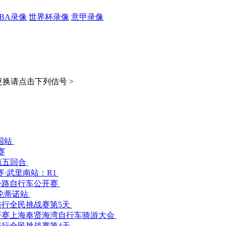
CBA录像
世界杯录像
意甲录像
换请点击下列信号 >
国站
赛
 第五回合
赛·武里南站：R1
公路自行车公开赛
特伦蒂诺站
行全民挑战赛第5天
开赛上海奉贤海湾自行车骑游大会
行全民挑战赛第4天