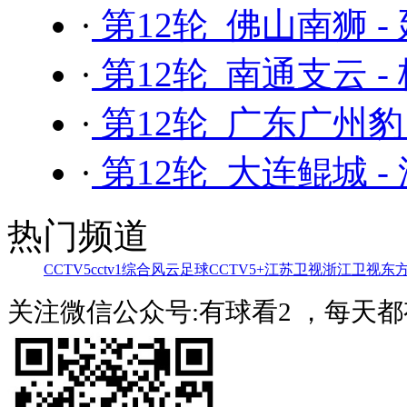
·
第12轮 佛山南狮 -
·
第12轮 南通支云 -
·
第12轮 广东广州豹
·
第12轮 大连鲲城 
热门频道
CCTV5
cctv1综合
风云足球
CCTV5+
江苏卫视
浙江卫视
东
关注微信公众号:有球看2 ，每天