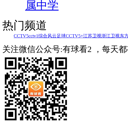
属中学
热门频道
CCTV5
cctv1综合
风云足球
CCTV5+
江苏卫视
浙江卫视
东
关注微信公众号:有球看2 ，每天