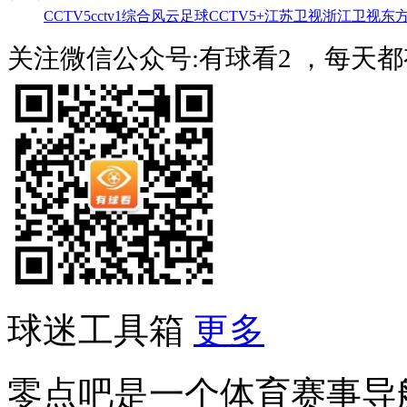
CCTV5
cctv1综合
风云足球
CCTV5+
江苏卫视
浙江卫视
东
关注微信公众号:有球看2 ，每天
球迷工具箱
更多
零点吧是一个体育赛事导