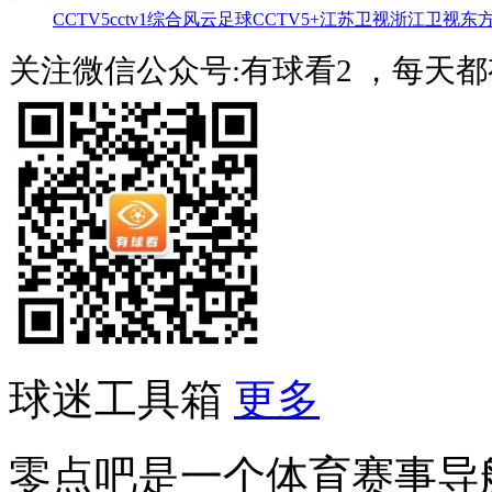
CCTV5
cctv1综合
风云足球
CCTV5+
江苏卫视
浙江卫视
东
关注微信公众号:有球看2 ，每天
球迷工具箱
更多
零点吧是一个体育赛事导